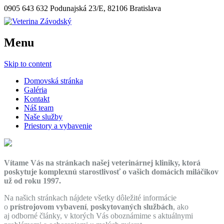
0905 643 632
Podunajská 23/E, 82106 Bratislava
Menu
Skip to content
Domovská stránka
Galéria
Kontakt
Náš team
Naše služby
Priestory a vybavenie
Vítame Vás na stránkach našej veterinárnej kliniky, ktorá
poskytuje komplexnú starostlivosť o vašich domácich miláčikov
už od roku 1997.
Na našich stránkach nájdete všetky dôležité informácie
o
prístrojovom vybavení
,
poskytovaných službách
, ako
aj odborné články, v ktorých Vás oboznámime s aktuálnymi