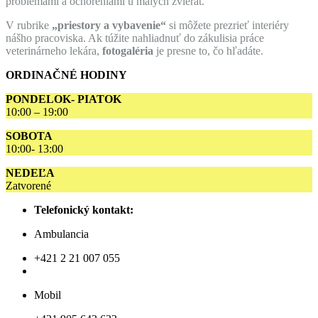
problémami a ochoreniami u malých zvierat.
V rubrike
„priestory a vybavenie“
si môžete prezrieť interiéry
nášho pracoviska. Ak túžite nahliadnuť do zákulisia práce
veterinárneho lekára,
fotogaléria
je presne to, čo hľadáte.
ORDINAČNÉ HODINY
PONDELOK- PIATOK
10:00 – 19:00
SOBOTA
10:00- 13:00
NEDEĽA
Zatvorené
Telefonický kontakt:
Ambulancia
+421 2 21 007 055
Mobil